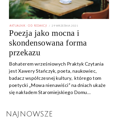
POSTED
29 WRZEŚNIA 2021
29
AKTUALNIK
/
OD REDAKCJI
ON
WRZEŚNIA
Poezja jako mocna i
2021
skondensowana forma
przekazu
Bohaterem wrześniowych Praktyk Czytania
jest Xawery Stańczyk, poeta, naukowiec,
badacz współczesnej kultury, którego tom
poetycki „Mowa nienawiści” na dniach ukaże
się nakładem Staromiejskiego Domu…
NAJNOWSZE