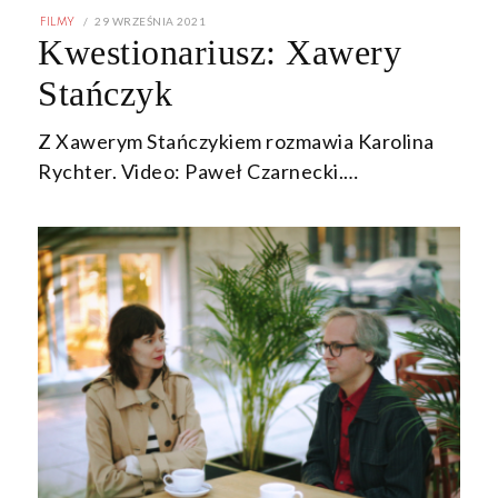
POSTED
29 WRZEŚNIA 2021
29
FILMY
ON
WRZEŚNIA
Kwestionariusz: Xawery
2021
Stańczyk
Z Xawerym Stańczykiem rozmawia Karolina
Rychter. Video: Paweł Czarnecki.…