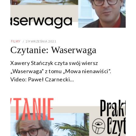
POSTED
29 WRZEŚNIA 2021
29
FILMY
ON
WRZEŚNIA
Czytanie: Waserwaga
2021
Xawery Stańczyk czyta swój wiersz
„Waserwaga” z tomu „Mowa nienawiści”.
Video: Paweł Czarnecki…