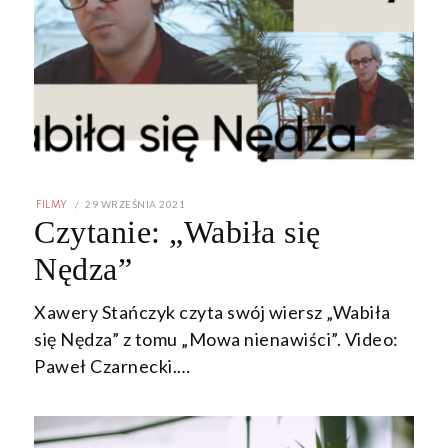
POSTED
29 WRZEŚNIA 2021
29
FILMY
ON
WRZEŚNIA
Czytanie: „Wabiła się
2021
Nędza”
Xawery Stańczyk czyta swój wiersz „Wabiła
się Nędza” z tomu „Mowa nienawiści”. Video:
Paweł Czarnecki.…