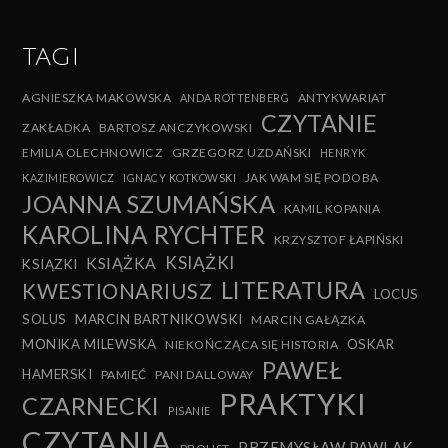
TAGI
AGNIESZKA MAKOWSKA
ANTYKWARIAT
ANDA ROTTENBERG
CZYTANIE
ZAKŁADKA
BARTOSZ ANCZYKOWSKI
EMILIA OLECHNOWICZ
GRZEGORZ UZDAŃSKI
HENRYK
JAK WAM SIĘ PODOBA
KAZIMIEROWICZ
IGNACY KOTKOWSKI
JOANNA SZUMAŃSKA
KAMIL KOPANIA
KAROLINA RYCHTER
KRZYSZTOF ŁAPIŃSKI
KSIĄŻKI
KSIĄŻKA
KSIĄZKI
LITERATURA
KWESTIONARIUSZ
LOCUS
SOLUS
MARCIN BARTNIKOWSKI
MARCIN GAŁĄZKA
MONIKA MILEWSKA
OSKAR
NIEKOŃCZĄCA SIĘ HISTORIA
PAWEŁ
HAMERSKI
PAMIĘĆ
PANI DALLOWAY
PRAKTYKI
CZARNECKI
PISANIE
CZYTANIA
PRZEMYSŁAW PAWLAK