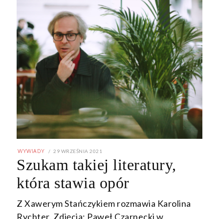
POSTED
29 WRZEŚNIA 2021
29
WYWIADY
ON
WRZEŚNIA
Szukam takiej literatury,
2021
która stawia opór
Z Xawerym Stańczykiem rozmawia Karolina
Rychter. Zdjęcia: Paweł Czarnecki w