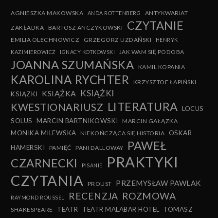
AGNIESZKA MAKOWSKA
ANTYKWARIAT
ANDA ROTTENBERG
CZYTANIE
ZAKŁADKA
BARTOSZ ANCZYKOWSKI
EMILIA OLECHNOWICZ
GRZEGORZ UZDAŃSKI
HENRYK
JAK WAM SIĘ PODOBA
KAZIMIEROWICZ
IGNACY KOTKOWSKI
JOANNA SZUMAŃSKA
KAMIL KOPANIA
KAROLINA RYCHTER
KRZYSZTOF ŁAPIŃSKI
KSIĄŻKI
KSIĄŻKA
KSIĄZKI
LITERATURA
KWESTIONARIUSZ
LOCUS
SOLUS
MARCIN BARTNIKOWSKI
MARCIN GAŁĄZKA
MONIKA MILEWSKA
OSKAR
NIEKOŃCZĄCA SIĘ HISTORIA
PAWEŁ
HAMERSKI
PAMIĘĆ
PANI DALLOWAY
PRAKTYKI
CZARNECKI
PISANIE
CZYTANIA
PRZEMYSŁAW PAWLAK
PROUST
RECENZJA
ROZMOWA
RAYMOND ROUSSEL
TEATR
TEATR MALABAR HOTEL
TOMASZ
SHAKESPEARE