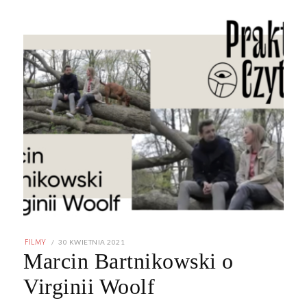
POSTED
30 KWIETNIA 2021
1
FILMY
ON
MAJA
Marcin Bartnikowski o
2021
Virginii Woolf