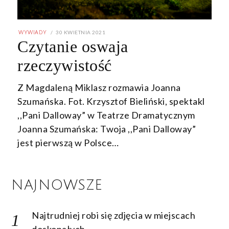
POSTED
30 KWIETNIA 2021
30
WYWIADY
ON
KWIETNIA
Czytanie oswaja
2021
rzeczywistość
Z Magdaleną Miklasz rozmawia Joanna
Szumańska. Fot. Krzysztof Bieliński, spektakl
,,Pani Dalloway” w Teatrze Dramatycznym
Joanna Szumańska: Twoja ,,Pani Dalloway”
jest pierwszą w Polsce…
NAJNOWSZE
Najtrudniej robi się zdjęcia w miejscach
doskonałych