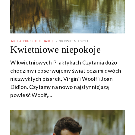
POSTED
30 KWIETNIA 2021
30
AKTUALNIK
/
OD REDAKCJI
ON
KWIETNIA
Kwietniowe niepokoje
2021
W kwietniowych Praktykach Czytania dużo
chodzimy i obserwujemy świat oczami dwóch
niezwykłych pisarek, Virginii Woolf i Joan
Didion. Czytamy na nowo najsłynniejszą
powieść Woolf,…