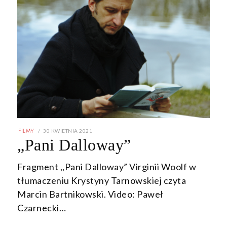
POSTED
30 KWIETNIA 2021
30
FILMY
ON
KWIETNIA
„Pani Dalloway”
2021
Fragment ,,Pani Dalloway” Virginii Woolf w
tłumaczeniu Krystyny Tarnowskiej czyta
Marcin Bartnikowski. Video: Paweł
Czarnecki…