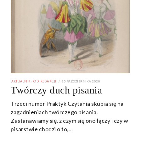
POSTED
25 PAŹDZIERNIKA 2020
27
AKTUALNIK
/
OD REDAKCJI
ON
LUTEGO
Twórczy duch pisania
2021
Trzeci numer Praktyk Czytania skupia się na
zagadnieniach twórczego pisania.
Zastanawiamy się, z czym się ono łączy i czy w
pisarstwie chodzi o to,…