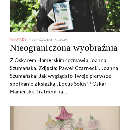
POSTED
25 PAŹDZIERNIKA 2020
25
WYWIADY
ON
PAŹDZIERNIKA
Nieograniczona wyobraźnia
2020
Z Oskarem Hamerskim rozmawia Joanna
Szumańska. Zdjęcia: Paweł Czarnecki. Joanna
Szumańska: Jak wyglądało Twoje pierwsze
spotkanie z książką „Locus Solus”? Oskar
Hamerski: Trafiłem na…