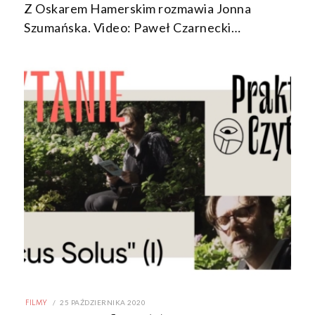
Z Oskarem Hamerskim rozmawia Jonna
Szumańska. Video: Paweł Czarnecki…
POSTED
25 PAŹDZIERNIKA 2020
FILMY
ON