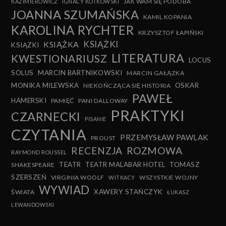
JAK WAM SIĘ PODOBA
KAZIMIEROWICZ
IGNACY KOTKOWSKI
JOANNA SZUMAŃSKA
KAMIL KOPANIA
KAROLINA RYCHTER
KRZYSZTOF ŁAPIŃSKI
KSIĄŻKI
KSIĄŻKA
KSIĄZKI
LITERATURA
KWESTIONARIUSZ
LOCUS
SOLUS
MARCIN BARTNIKOWSKI
MARCIN GAŁĄZKA
MONIKA MILEWSKA
OSKAR
NIEKOŃCZĄCA SIĘ HISTORIA
PAWEŁ
HAMERSKI
PAMIĘĆ
PANI DALLOWAY
PRAKTYKI
CZARNECKI
PISANIE
CZYTANIA
PRZEMYSŁAW PAWLAK
PROUST
RECENZJA
ROZMOWA
RAYMOND ROUSSEL
TEATR
TEATR MALABAR HOTEL
TOMASZ
SHAKESPEARE
SZERSZEŃ
VIRGINIA WOOLF
WSZYSTKIE WOJNY
WITKACY
WYWIAD
XAWERY STAŃCZYK
ŚWIATA
ŁUKASZ
LEWANDOWSKI