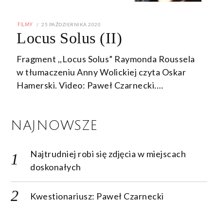
POSTED
25 PAŹDZIERNIKA 2020
FILMY
ON
Locus Solus (II)
Fragment ,,Locus Solus” Raymonda Roussela
w tłumaczeniu Anny Wolickiej czyta Oskar
Hamerski. Video: Paweł Czarnecki.…
NAJNOWSZE
Najtrudniej robi się zdjęcia w miejscach
doskonałych
Kwestionariusz: Paweł Czarnecki