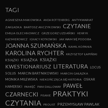
TAGI
AGNIESZKA MAKOWSKA
ANTYKWARIAT
ANDA ROTTENBERG
CZYTANIE
ZAKŁADKA
BARTOSZ ANCZYKOWSKI
EMILIA OLECHNOWICZ
GRZEGORZ UZDAŃSKI
HENRYK
JAK WAM SIĘ PODOBA
KAZIMIEROWICZ
IGNACY KOTKOWSKI
JOANNA SZUMAŃSKA
KAMIL KOPANIA
KAROLINA RYCHTER
KRZYSZTOF ŁAPIŃSKI
KSIĄŻKI
KSIĄŻKA
KSIĄZKI
LITERATURA
KWESTIONARIUSZ
LOCUS
SOLUS
MARCIN BARTNIKOWSKI
MARCIN GAŁĄZKA
MONIKA MILEWSKA
OSKAR
NIEKOŃCZĄCA SIĘ HISTORIA
PAWEŁ
HAMERSKI
PAMIĘĆ
PANI DALLOWAY
PRAKTYKI
CZARNECKI
PISANIE
CZYTANIA
PRZEMYSŁAW PAWLAK
PROUST