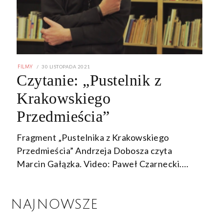
POSTED
30 LISTOPADA 2021
30
FILMY
ON
LISTOPADA
Czytanie: „Pustelnik z
2021
Krakowskiego
Przedmieścia”
Fragment „Pustelnika z Krakowskiego
Przedmieścia” Andrzeja Dobosza czyta
Marcin Gałązka. Video: Paweł Czarnecki.…
NAJNOWSZE