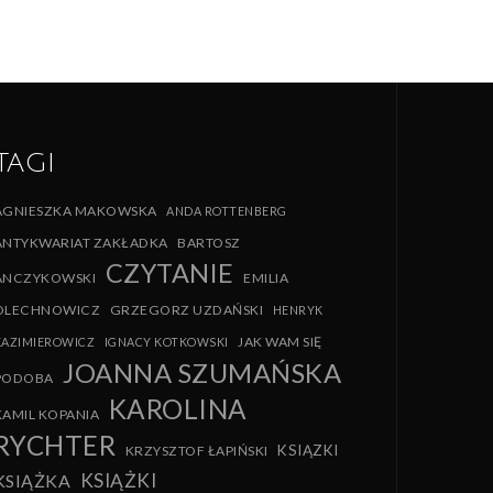
TAGI
AGNIESZKA MAKOWSKA
ANDA ROTTENBERG
ANTYKWARIAT ZAKŁADKA
BARTOSZ
CZYTANIE
ANCZYKOWSKI
EMILIA
OLECHNOWICZ
GRZEGORZ UZDAŃSKI
HENRYK
JAK WAM SIĘ
KAZIMIEROWICZ
IGNACY KOTKOWSKI
JOANNA SZUMAŃSKA
PODOBA
KAROLINA
KAMIL KOPANIA
RYCHTER
KSIĄZKI
KRZYSZTOF ŁAPIŃSKI
KSIĄŻKI
KSIĄŻKA