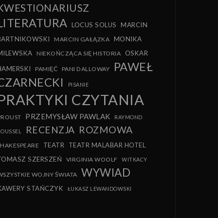
KWESTIONARIUSZ
LITERATURA
LOCUS SOLUS
MARCIN
BARTNIKOWSKI
MONIKA
MARCIN GAŁĄZKA
MILEWSKA
OSKAR
NIEKOŃCZĄCA SIĘ HISTORIA
PAWEŁ
HAMERSKI
PAMIĘĆ
PANI DALLOWAY
CZARNECKI
PISANIE
PRAKTYKI CZYTANIA
PRZEMYSŁAW PAWLAK
PROUST
RAYMOND
RECENZJA
ROZMOWA
ROUSSEL
TEATR
TEATR MALABAR HOTEL
SHAKESPEARE
TOMASZ SZERSZEŃ
VIRGINIA WOOLF
WITKACY
WYWIAD
WSZYSTKIE WOJNY ŚWIATA
XAWERY STAŃCZYK
ŁUKASZ LEWANDOWSKI