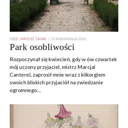
POSTED
25 PAŹDZIERNIKA 2020
26
ESEJE
/
MATEUSZ SALWA
ON
PAŹDZIERNIKA
Park osobliwości
2020
Rozpoczynał się kwiecień, gdy w ów czwartek
mój uczony przyjaciel, mistrz Marcjal
Canterel, zaprosił mnie wraz z kilkorgiem
swoich bliskich przyjaciół na zwiedzanie
ogromnego…