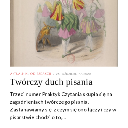
POSTED
25 PAŹDZIERNIKA 2020
27
AKTUALNIK
/
OD REDAKCJI
ON
LUTEGO
Twórczy duch pisania
2021
Trzeci numer Praktyk Czytania skupia się na
zagadnieniach twórczego pisania.
Zastanawiamy się, z czym się ono łączy i czy w
pisarstwie chodzi o to,…