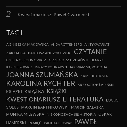
Kwestionariusz: Paweł Czarnecki
TAGI
AGNIESZKA MAKOWSKA
ANTYKWARIAT
ANDA ROTTENBERG
CZYTANIE
ZAKŁADKA
BARTOSZ ANCZYKOWSKI
EMILIA OLECHNOWICZ
GRZEGORZ UZDAŃSKI
HENRYK
JAK WAM SIĘ PODOBA
KAZIMIEROWICZ
IGNACY KOTKOWSKI
JOANNA SZUMAŃSKA
KAMIL KOPANIA
KAROLINA RYCHTER
KRZYSZTOF ŁAPIŃSKI
KSIĄŻKI
KSIĄŻKA
KSIĄZKI
LITERATURA
KWESTIONARIUSZ
LOCUS
SOLUS
MARCIN BARTNIKOWSKI
MARCIN GAŁĄZKA
MONIKA MILEWSKA
OSKAR
NIEKOŃCZĄCA SIĘ HISTORIA
PAWEŁ
HAMERSKI
PAMIĘĆ
PANI DALLOWAY