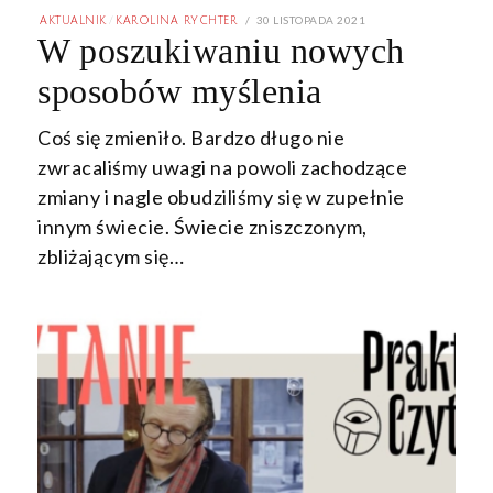
POSTED
30 LISTOPADA 2021
3
AKTUALNIK
/
KAROLINA RYCHTER
ON
GRUDNIA
W poszukiwaniu nowych
2021
sposobów myślenia
Coś się zmieniło. Bardzo długo nie
zwracaliśmy uwagi na powoli zachodzące
zmiany i nagle obudziliśmy się w zupełnie
innym świecie. Świecie zniszczonym,
zbliżającym się…