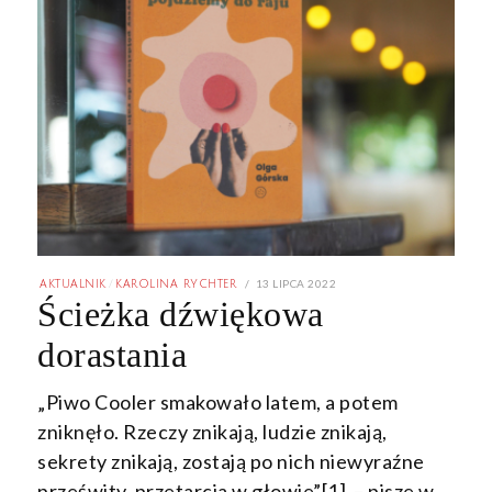
POSTED
13 LIPCA 2022
13
AKTUALNIK
/
KAROLINA RYCHTER
ON
LIPCA
Ścieżka dźwiękowa
2022
dorastania
„Piwo Cooler smakowało latem, a potem
zniknęło. Rzeczy znikają, ludzie znikają,
sekrety znikają, zostają po nich niewyraźne
prześwity, przetarcia w głowie”[1] – pisze w…