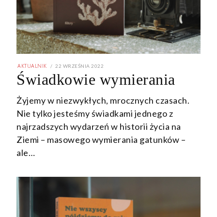
POSTED
22 WRZEŚNIA 2022
22
AKTUALNIK
ON
WRZEŚNIA
Świadkowie wymierania
2022
Żyjemy w niezwykłych, mrocznych czasach.
Nie tylko jesteśmy świadkami jednego z
najrzadszych wydarzeń w historii życia na
Ziemi – masowego wymierania gatunków –
ale…