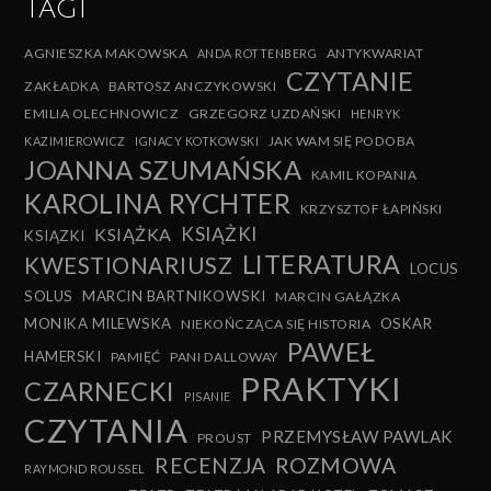
TAGI
AGNIESZKA MAKOWSKA
ANTYKWARIAT
ANDA ROTTENBERG
CZYTANIE
ZAKŁADKA
BARTOSZ ANCZYKOWSKI
EMILIA OLECHNOWICZ
GRZEGORZ UZDAŃSKI
HENRYK
JAK WAM SIĘ PODOBA
KAZIMIEROWICZ
IGNACY KOTKOWSKI
JOANNA SZUMAŃSKA
KAMIL KOPANIA
KAROLINA RYCHTER
KRZYSZTOF ŁAPIŃSKI
KSIĄŻKI
KSIĄŻKA
KSIĄZKI
LITERATURA
KWESTIONARIUSZ
LOCUS
SOLUS
MARCIN BARTNIKOWSKI
MARCIN GAŁĄZKA
MONIKA MILEWSKA
OSKAR
NIEKOŃCZĄCA SIĘ HISTORIA
PAWEŁ
HAMERSKI
PAMIĘĆ
PANI DALLOWAY
PRAKTYKI
CZARNECKI
PISANIE
CZYTANIA
PRZEMYSŁAW PAWLAK
PROUST
RECENZJA
ROZMOWA
RAYMOND ROUSSEL