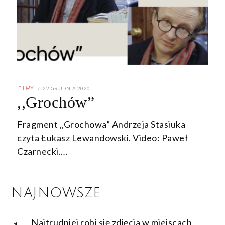
POSTED
22 GRUDNIA 2020
FILMY
ON
,,Grochów”
Fragment ,,Grochowa” Andrzeja Stasiuka
czyta Łukasz Lewandowski. Video: Paweł
Czarnecki.…
NAJNOWSZE
Najtrudniej robi się zdjęcia w miejscach