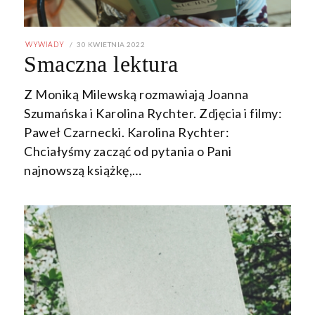
POSTED
30 KWIETNIA 2022
30
WYWIADY
ON
KWIETNIA
Smaczna lektura
2022
Z Moniką Milewską rozmawiają Joanna
Szumańska i Karolina Rychter. Zdjęcia i filmy:
Paweł Czarnecki. Karolina Rychter:
Chciałyśmy zacząć od pytania o Pani
najnowszą książkę,…