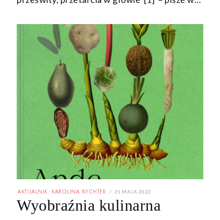
POSTED
31 MAJA 2022
31
AKTUALNIK
/
KAROLINA RYCHTER
ON
MAJA
Wyobraźnia kulinarna
2022