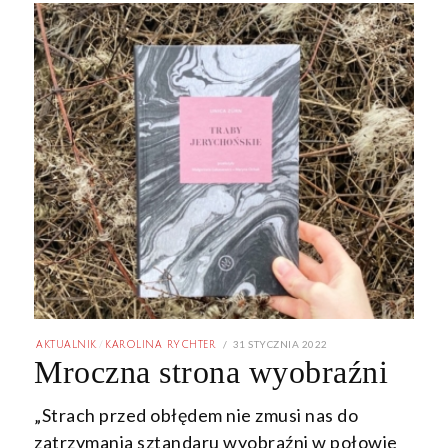
POSTED
31 STYCZNIA 2022
31
AKTUALNIK
/
KAROLINA RYCHTER
ON
STYCZNIA
Mroczna strona wyobraźni
2022
„Strach przed obłędem nie zmusi nas do
zatrzymania sztandaru wyobraźni w połowie