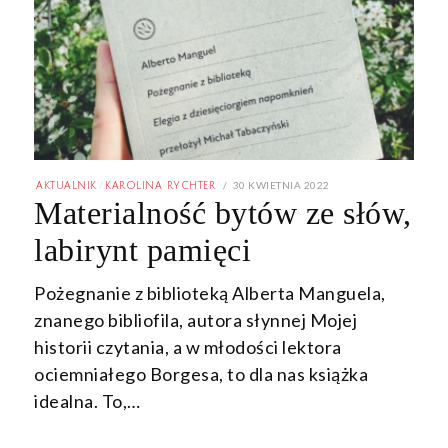
POSTED
30 KWIETNIA 2022
13
AKTUALNIK
/
KAROLINA RYCHTER
ON
MAJA
Materialność bytów ze słów,
2022
labirynt pamięci
Pożegnanie z biblioteką Alberta Manguela,
znanego bibliofila, autora słynnej Mojej
historii czytania, a w młodości lektora
ociemniałego Borgesa, to dla nas książka
idealna. To,…