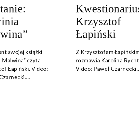
ON
ON
tanie:
Kwestionariu
MARCA
MA
2022
20
inia
Krzysztof
wina”
Łapiński
nt swojej książki
Z Krzysztofem Łapiński
a Malwina” czyta
rozmawia Karolina Rycht
of Łapiński. Video:
Video: Paweł Czarnecki
Czarnecki.…