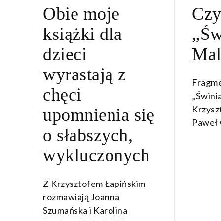
ON
Obie moje
Czy
MARCA
2022
książki dla
„Św
dzieci
Mal
wyrastają z
Fragme
chęci
„Świni
Krzyszt
upomnienia się
Paweł 
o słabszych,
wykluczonych
Z Krzysztofem Łapińskim
rozmawiają Joanna
Szumańska i Karolina