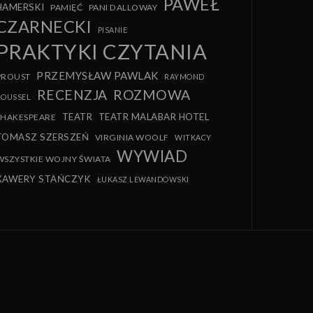
PAWEŁ
HAMERSKI
PAMIĘĆ
PANI DALLOWAY
CZARNECKI
PISANIE
PRAKTYKI CZYTANIA
PRZEMYSŁAW PAWLAK
PROUST
RAYMOND
RECENZJA
ROZMOWA
ROUSSEL
TEATR
TEATR MALABAR HOTEL
SHAKESPEARE
TOMASZ SZERSZEŃ
VIRGINIA WOOLF
WITKACY
WYWIAD
WSZYSTKIE WOJNY ŚWIATA
XAWERY STAŃCZYK
ŁUKASZ LEWANDOWSKI