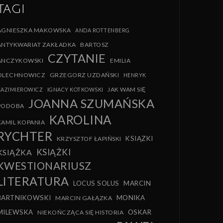
TAGI
AGNIESZKA MAKOWSKA
ANDA ROTTENBERG
ANTYKWARIAT ZAKŁADKA
BARTOSZ
CZYTANIE
ANCZYKOWSKI
EMILIA
OLECHNOWICZ
GRZEGORZ UZDAŃSKI
HENRYK
JAK WAM SIĘ
KAZIMIEROWICZ
IGNACY KOTKOWSKI
JOANNA SZUMAŃSKA
PODOBA
KAROLINA
KAMIL KOPANIA
RYCHTER
KSIĄZKI
KRZYSZTOF ŁAPIŃSKI
KSIĄŻKI
KSIĄŻKA
KWESTIONARIUSZ
LITERATURA
LOCUS SOLUS
MARCIN
BARTNIKOWSKI
MONIKA
MARCIN GAŁĄZKA
MILEWSKA
OSKAR
NIEKOŃCZĄCA SIĘ HISTORIA