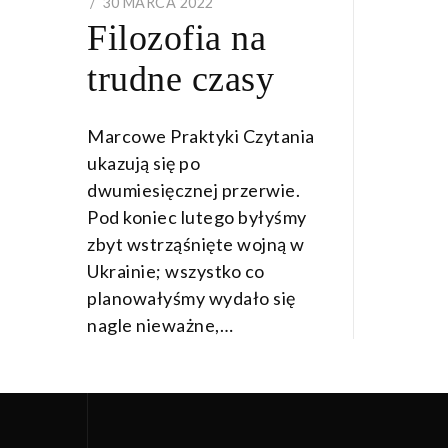
POSTED
30 MARCA 2022
30
Filozofia na
ON
MARCA
2022
trudne czasy
Marcowe Praktyki Czytania
ukazują się po
dwumiesięcznej przerwie.
Pod koniec lutego byłyśmy
zbyt wstrząśnięte wojną w
Ukrainie; wszystko co
planowałyśmy wydało się
nagle nieważne,…