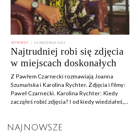
POSTED
22 WRZEŚNIA 2022
22
WYWIADY
ON
WRZEŚNIA
Najtrudniej robi się zdjęcia
2022
w miejscach doskonałych
Z Pawłem Czarnecki rozmawiają Joanna
Szumańska i Karolina Rychter. Zdjęcia i filmy:
Paweł Czarnecki. Karolina Rychter: Kiedy
zacząłeś robić zdjęcia? I od kiedy wiedziałeś,…
NAJNOWSZE