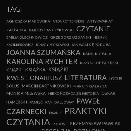
TAGI
AGNIESZKA MAKOWSKA
ANTYKWARIAT
ANDA ROTTENBERG
CZYTANIE
ZAKŁADKA
BARTOSZ ANCZYKOWSKI
EMILIA OLECHNOWICZ
GRZEGORZ UZDAŃSKI
HENRYK
JAK WAM SIĘ PODOBA
KAZIMIEROWICZ
IGNACY KOTKOWSKI
JOANNA SZUMAŃSKA
KAMIL KOPANIA
KAROLINA RYCHTER
KRZYSZTOF ŁAPIŃSKI
KSIĄŻKI
KSIĄŻKA
KSIĄZKI
LITERATURA
KWESTIONARIUSZ
LOCUS
SOLUS
MARCIN BARTNIKOWSKI
MARCIN GAŁĄZKA
MONIKA MILEWSKA
OSKAR
NIEKOŃCZĄCA SIĘ HISTORIA
PAWEŁ
HAMERSKI
PAMIĘĆ
PANI DALLOWAY
PRAKTYKI
CZARNECKI
PISANIE
CZYTANIA
PRZEMYSŁAW PAWLAK
PROUST