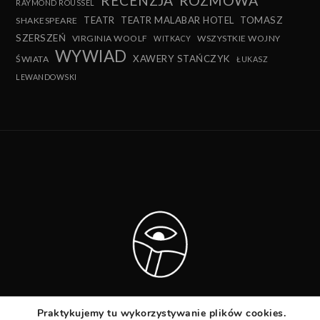
RECENZJA
ROZMOWA
RAYMOND ROUSSEL
TEATR
TEATR MALABAR HOTEL
TOMASZ
SHAKESPEARE
SZERSZEŃ
VIRGINIA WOOLF
WSZYSTKIE WOJNY
WITKACY
WYWIAD
XAWERY STAŃCZYK
ŚWIATA
ŁUKASZ
LEWANDOWSKI
Praktykujemy tu wykorzystywanie plików cookies.