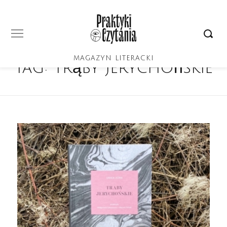
MAGAZYN LITERACKI
Tag:
Trąby jerychońskie