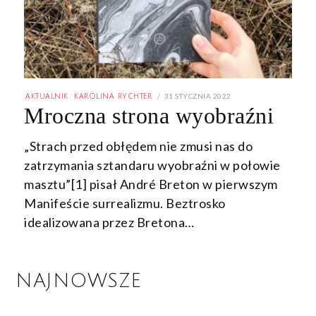
POSTED
31 STYCZNIA 2022
31
AKTUALNIK
/
KAROLINA RYCHTER
ON
STYCZNIA
Mroczna strona wyobraźni
2022
„Strach przed obłędem nie zmusi nas do
zatrzymania sztandaru wyobraźni w połowie
masztu”[1] pisał André Breton w pierwszym
Manifeście surrealizmu. Beztrosko
idealizowana przez Bretona…
NAJNOWSZE