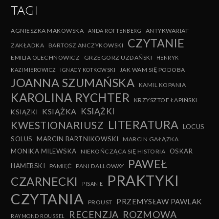
TAGI
AGNIESZKA MAKOWSKA
ANTYKWARIAT
ANDA ROTTENBERG
CZYTANIE
ZAKŁADKA
BARTOSZ ANCZYKOWSKI
EMILIA OLECHNOWICZ
GRZEGORZ UZDAŃSKI
HENRYK
JAK WAM SIĘ PODOBA
KAZIMIEROWICZ
IGNACY KOTKOWSKI
JOANNA SZUMAŃSKA
KAMIL KOPANIA
KAROLINA RYCHTER
KRZYSZTOF ŁAPIŃSKI
KSIĄŻKI
KSIĄŻKA
KSIĄZKI
LITERATURA
KWESTIONARIUSZ
LOCUS
SOLUS
MARCIN BARTNIKOWSKI
MARCIN GAŁĄZKA
MONIKA MILEWSKA
OSKAR
NIEKOŃCZĄCA SIĘ HISTORIA
PAWEŁ
HAMERSKI
PAMIĘĆ
PANI DALLOWAY
PRAKTYKI
CZARNECKI
PISANIE
CZYTANIA
PRZEMYSŁAW PAWLAK
PROUST
RECENZJA
ROZMOWA
RAYMOND ROUSSEL