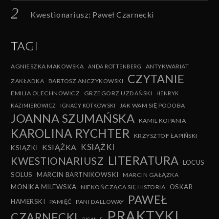
Kwestionariusz: Paweł Czarnecki
TAGI
AGNIESZKA MAKOWSKA
ANTYKWARIAT
ANDA ROTTENBERG
CZYTANIE
ZAKŁADKA
BARTOSZ ANCZYKOWSKI
EMILIA OLECHNOWICZ
GRZEGORZ UZDAŃSKI
HENRYK
JAK WAM SIĘ PODOBA
KAZIMIEROWICZ
IGNACY KOTKOWSKI
JOANNA SZUMAŃSKA
KAMIL KOPANIA
KAROLINA RYCHTER
KRZYSZTOF ŁAPIŃSKI
KSIĄŻKI
KSIĄŻKA
KSIĄZKI
LITERATURA
KWESTIONARIUSZ
LOCUS
SOLUS
MARCIN BARTNIKOWSKI
MARCIN GAŁĄZKA
MONIKA MILEWSKA
OSKAR
NIEKOŃCZĄCA SIĘ HISTORIA
PAWEŁ
HAMERSKI
PAMIĘĆ
PANI DALLOWAY
PRAKTYKI
CZARNECKI