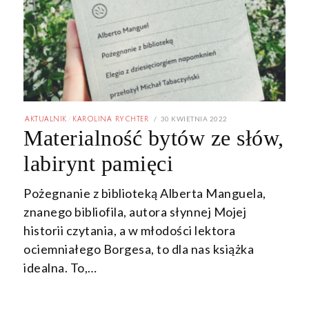
POSTED
30 KWIETNIA 2022
13
AKTUALNIK
/
KAROLINA RYCHTER
ON
MAJA
Materialność bytów ze słów,
2022
labirynt pamięci
Pożegnanie z biblioteką Alberta Manguela,
znanego bibliofila, autora słynnej Mojej
historii czytania, a w młodości lektora
ociemniałego Borgesa, to dla nas książka
idealna. To,…