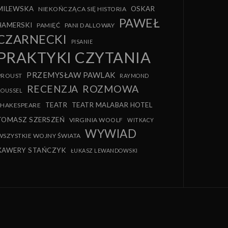
MILEWSKA
OSKAR
NIEKOŃCZĄCA SIĘ HISTORIA
PAWEŁ
HAMERSKI
PAMIĘĆ
PANI DALLOWAY
CZARNECKI
PISANIE
PRAKTYKI CZYTANIA
PRZEMYSŁAW PAWLAK
PROUST
RAYMOND
RECENZJA
ROZMOWA
ROUSSEL
TEATR
TEATR MALABAR HOTEL
SHAKESPEARE
TOMASZ SZERSZEŃ
VIRGINIA WOOLF
WITKACY
WYWIAD
WSZYSTKIE WOJNY ŚWIATA
XAWERY STAŃCZYK
ŁUKASZ LEWANDOWSKI