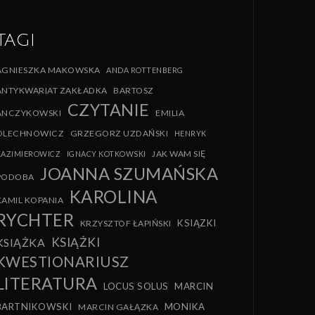
TAGI
AGNIESZKA MAKOWSKA
ANDA ROTTENBERG
ANTYKWARIAT ZAKŁADKA
BARTOSZ
CZYTANIE
ANCZYKOWSKI
EMILIA
OLECHNOWICZ
GRZEGORZ UZDAŃSKI
HENRYK
JAK WAM SIĘ
KAZIMIEROWICZ
IGNACY KOTKOWSKI
JOANNA SZUMAŃSKA
PODOBA
KAROLINA
KAMIL KOPANIA
RYCHTER
KSIĄZKI
KRZYSZTOF ŁAPIŃSKI
KSIĄŻKI
KSIĄŻKA
KWESTIONARIUSZ
LITERATURA
LOCUS SOLUS
MARCIN
BARTNIKOWSKI
MONIKA
MARCIN GAŁĄZKA