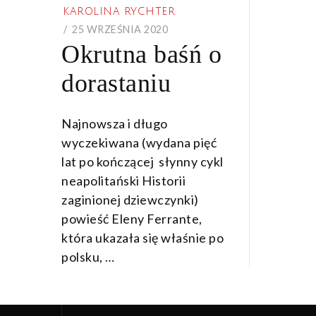
KAROLINA RYCHTER
POSTED
25 WRZEŚNIA 2020
13
Okrutna baśń o
ON
PAŹDZIERNIKA
2020
dorastaniu
Najnowsza i długo
wyczekiwana (wydana pięć
lat po kończącej słynny cykl
neapolitański Historii
zaginionej dziewczynki)
powieść Eleny Ferrante,
która ukazała się właśnie po
polsku, …