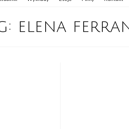
g:
elena ferra