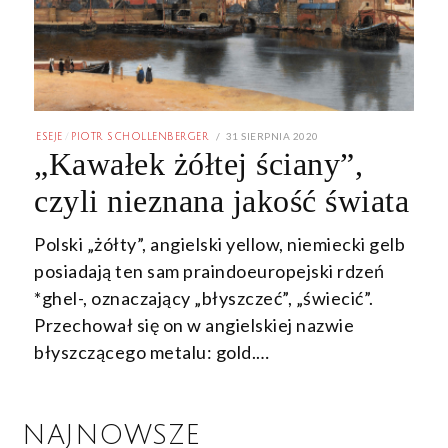
POSTED
31 SIERPNIA 2020
15
ESEJE
/
PIOTR SCHOLLENBERGER
ON
GRUDNIA
„Kawałek żółtej ściany”,
2022
czyli nieznana jakość świata
Polski „żółty”, angielski yellow, niemiecki gelb
posiadają ten sam praindoeuropejski rdzeń
*ghel-, oznaczający „błyszczeć”, „świecić”.
Przechował się on w angielskiej nazwie
błyszczącego metalu: gold.…
NAJNOWSZE