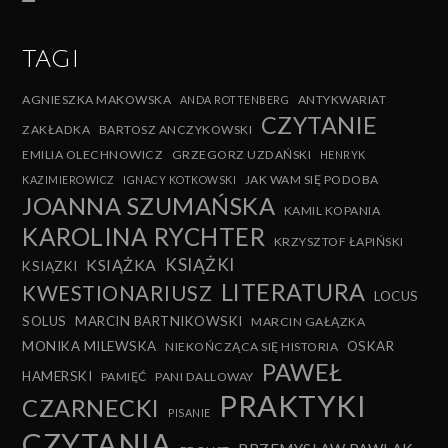
TAGI
AGNIESZKA MAKOWSKA
ANTYKWARIAT
ANDA ROTTENBERG
CZYTANIE
ZAKŁADKA
BARTOSZ ANCZYKOWSKI
EMILIA OLECHNOWICZ
GRZEGORZ UZDAŃSKI
HENRYK
JAK WAM SIĘ PODOBA
KAZIMIEROWICZ
IGNACY KOTKOWSKI
JOANNA SZUMAŃSKA
KAMIL KOPANIA
KAROLINA RYCHTER
KRZYSZTOF ŁAPIŃSKI
KSIĄŻKI
KSIĄŻKA
KSIĄZKI
LITERATURA
KWESTIONARIUSZ
LOCUS
SOLUS
MARCIN BARTNIKOWSKI
MARCIN GAŁĄZKA
MONIKA MILEWSKA
OSKAR
NIEKOŃCZĄCA SIĘ HISTORIA
PAWEŁ
HAMERSKI
PAMIĘĆ
PANI DALLOWAY
PRAKTYKI
CZARNECKI
PISANIE
CZYTANIA