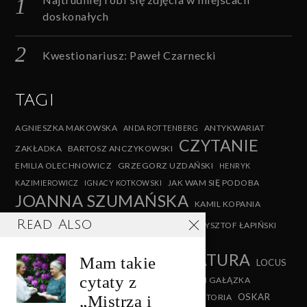
doskonałych
Kwestionariusz: Paweł Czarnecki
TAGI
AGNIESZKA MAKOWSKA
ANTYKWARIAT
ANDA ROTTENBERG
CZYTANIE
ZAKŁADKA
BARTOSZ ANCZYKOWSKI
EMILIA OLECHNOWICZ
GRZEGORZ UZDAŃSKI
HENRYK
JAK WAM SIĘ PODOBA
KAZIMIEROWICZ
IGNACY KOTKOWSKI
JOANNA SZUMAŃSKA
KAMIL KOPANIA
KAROLINA RYCHTER
Read Also
KRZYSZTOF ŁAPIŃSKI
KSIĄŻKI
KSIĄŻKA
KSIĄZKI
LITERATURA
KWESTIONARIUSZ
Mam takie
LOCUS
cytaty z
SOLUS
MARCIN BARTNIKOWSKI
MARCIN GAŁĄZKA
MONIKA MILEWSKA
OSKAR
„Mistrza i
NIEKOŃCZĄCA SIĘ HISTORIA