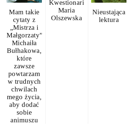
Kwestionariusz:
Maria
Mam takie
Nieustająca
Olszewska
cytaty z
lektura
„Mistrza i
Małgorzaty”
Michaiła
Bułhakowa,
które
zawsze
powtarzam
w trudnych
chwilach
mego życia,
aby dodać
sobie
animuszu