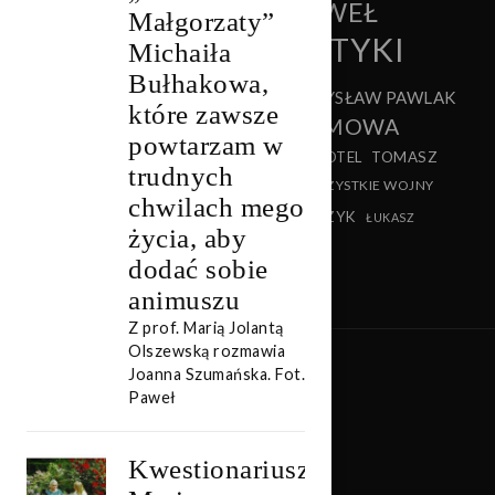
PAWEŁ
Małgorzaty”
HAMERSKI
PAMIĘĆ
PANI DALLOWAY
PRAKTYKI
CZARNECKI
Michaiła
PISANIE
Bułhakowa,
CZYTANIA
PRZEMYSŁAW PAWLAK
PROUST
które zawsze
RECENZJA
ROZMOWA
RAYMOND ROUSSEL
powtarzam w
TEATR
TEATR MALABAR HOTEL
TOMASZ
SHAKESPEARE
trudnych
SZERSZEŃ
VIRGINIA WOOLF
WSZYSTKIE WOJNY
WITKACY
chwilach mego
WYWIAD
XAWERY STAŃCZYK
ŚWIATA
ŁUKASZ
życia, aby
LEWANDOWSKI
dodać sobie
animuszu
Z prof. Marią Jolantą
Olszewską rozmawia
Joanna Szumańska. Fot.
Paweł
Kwestionariusz: