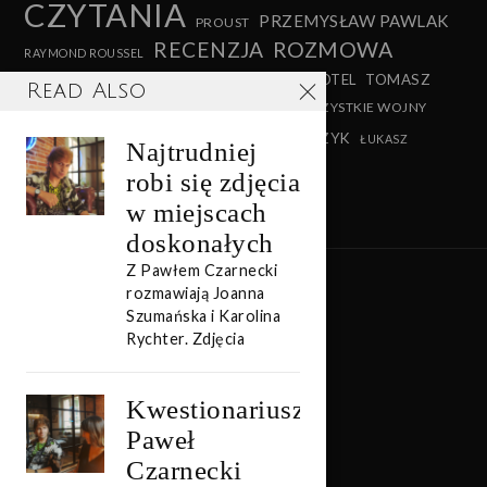
CZYTANIA
PRZEMYSŁAW PAWLAK
PROUST
RECENZJA
ROZMOWA
RAYMOND ROUSSEL
TEATR
TEATR MALABAR HOTEL
TOMASZ
SHAKESPEARE
Read Also
SZERSZEŃ
VIRGINIA WOOLF
WSZYSTKIE WOJNY
WITKACY
WYWIAD
XAWERY STAŃCZYK
ŚWIATA
ŁUKASZ
Najtrudniej
LEWANDOWSKI
robi się zdjęcia
w miejscach
doskonałych
Z Pawłem Czarnecki
rozmawiają Joanna
Szumańska i Karolina
Rychter. Zdjęcia
Kwestionariusz:
Paweł
Czarnecki