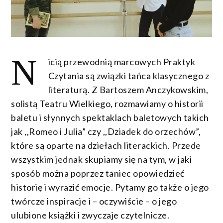
N
icią przewodnią marcowych Praktyk
Czytania są związki tańca klasycznego z
literaturą. Z Bartoszem Anczykowskim,
solistą Teatru Wielkiego, rozmawiamy o historii
baletu i słynnych spektaklach baletowych takich
jak ,,Romeo i Julia” czy ,,Dziadek do orzechów”,
które są oparte na dziełach literackich. Przede
wszystkim jednak skupiamy się na tym, w jaki
sposób można poprzez taniec opowiedzieć
historię i wyrazić emocje. Pytamy go także o jego
twórcze inspiracje i – oczywiście – o jego
ulubione książki i zwyczaje czytelnicze.