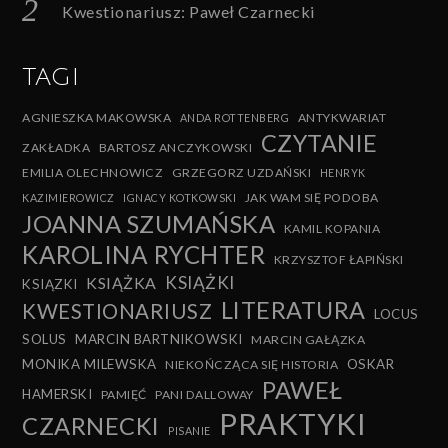
Kwestionariusz: Paweł Czarnecki
TAGI
AGNIESZKA MAKOWSKA
ANTYKWARIAT
ANDA ROTTENBERG
CZYTANIE
ZAKŁADKA
BARTOSZ ANCZYKOWSKI
EMILIA OLECHNOWICZ
GRZEGORZ UZDAŃSKI
HENRYK
JAK WAM SIĘ PODOBA
KAZIMIEROWICZ
IGNACY KOTKOWSKI
JOANNA SZUMAŃSKA
KAMIL KOPANIA
KAROLINA RYCHTER
KRZYSZTOF ŁAPIŃSKI
KSIĄŻKI
KSIĄŻKA
KSIĄZKI
LITERATURA
KWESTIONARIUSZ
LOCUS
SOLUS
MARCIN BARTNIKOWSKI
MARCIN GAŁĄZKA
MONIKA MILEWSKA
OSKAR
NIEKOŃCZĄCA SIĘ HISTORIA
PAWEŁ
HAMERSKI
PAMIĘĆ
PANI DALLOWAY
PRAKTYKI
CZARNECKI
PISANIE