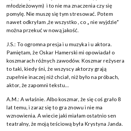
młodzieżowym) i to nie ma znaczenia czy się
pomylę. Nie muszę się tym stresować. Potem
nawet odkryłam ,że wszystko , co „ nie wyjdzie”
można przekuć w nową jakość.
J.S.: To ogromna presja i u muzyka i u aktora.
Pamiętam, że Oskar Hamerski mi opowiadał o
koszmarach różnych zawodów. Koszmar reżysera
to taki, kiedy śni, że wszyscy aktorzy grają
zupełnie inaczej niż chciał, niż było na próbach,
aktor, że zapomni tekstu…
A.M.: A właśnie. Albo koszmar, że się coś grało 8
lat temu, i zaraz się to gra znowu i nie ma
wznowienia. A wiecie jaki miałam ostatnio sen
teatralny, że moją teściową była Krystyna Janda.