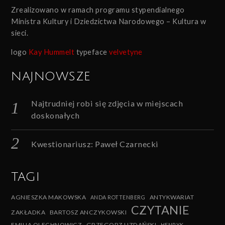
Zrealizowano w ramach programu stypendialnego
Ministra Kultury i Dziedzictwa Narodowego – Kultura w
sieci.
logo
Kay Hummelt
typeface
velvetyne
NAJNOWSZE
Najtrudniej robi się zdjęcia w miejscach
doskonałych
Kwestionariusz: Paweł Czarnecki
TAGI
AGNIESZKA MAKOWSKA
ANTYKWARIAT
ANDA ROTTENBERG
CZYTANIE
ZAKŁADKA
BARTOSZ ANCZYKOWSKI
EMILIA OLECHNOWICZ
GRZEGORZ UZDAŃSKI
HENRYK