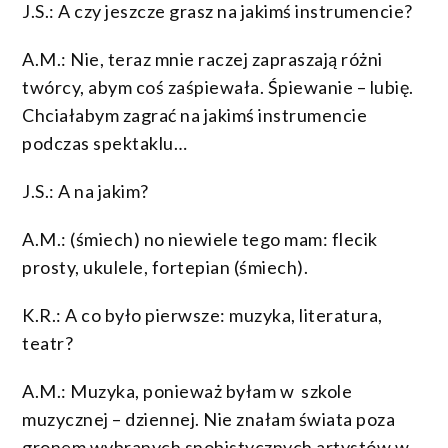
J.S.: A czy jeszcze grasz na jakimś instrumencie?
A.M.: Nie, teraz mnie raczej zapraszają różni
twórcy, abym coś zaśpiewała. Śpiewanie – lubię.
Chciałabym zagrać na jakimś instrumencie
podczas spektaklu…
J.S.: A na jakim?
A.M.: (śmiech) no niewiele tego mam: flecik
prosty, ukulele, fortepian (śmiech).
K.R.: A co było pierwsze: muzyka, literatura,
teatr?
A.M.: Muzyka, ponieważ byłam w szkole
muzycznej – dziennej. Nie znałam świata poza
gronem wybranych snobistycznych artystów w