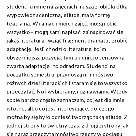
studenci u mnie na zajęciach muszą zrobić krótką
wypowiedź sceniczną, etiudę, małą formę
teatralną. W ramach moich zajęć, mogą robić
wszystko – mogą sami napisać, zainspirować się
jakąś literaturą, wziąć fragment dramatu, zrobić
adaptację. Jeśli chodzi o literaturę, to im
obszerniejsza pozycja, tym trudniej o sensowną
zwartą adaptację, to odradzam. Studenci na
początku semestru przynoszą mi mnóstwo
różnych dzieł literackich i staram się to wszystko
przeczytać. No i wybieramy, rozmawiamy. Wtedy
sobie bardzo często zaznaczam, co jest dla mnie
istotne, albo co jest interesujące, do czego
można by się było odnieść tworząc taką etiudę. Z
jednej strony to świetny czas, z drugiej strony jak
się naraz przeczyta mnóstwo rzeczy w pociągu,