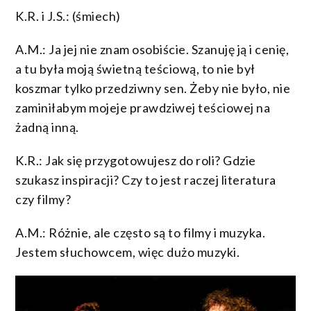
K.R. i J.S.: (śmiech)
A.M.: Ja jej nie znam osobiście. Szanuję ją i cenię,
a tu była moją świetną teściową, to nie był
koszmar tylko przedziwny sen. Żeby nie było, nie
zaminiłabym mojeje prawdziwej teściowej na
żadną inną.
K.R.: Jak się przygotowujesz do roli? Gdzie
szukasz inspiracji? Czy to jest raczej literatura
czy filmy?
A.M.: Różnie, ale często są to filmy i muzyka.
Jestem słuchowcem, więc dużo muzyki.