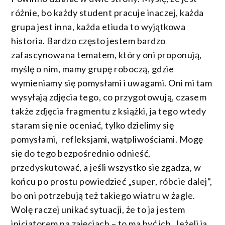
różnie, bo każdy student pracuje inaczej, każda
grupa jest inna, każda etiuda to wyjątkowa
historia. Bardzo często jestem bardzo
zafascynowana tematem, który oni proponują,
myślę o nim, mamy grupę roboczą, gdzie
wymieniamy się pomysłami i uwagami. Oni mi tam
wysyłają zdjęcia tego, co przygotowują, czasem
także zdjęcia fragmentu z książki, ja tego wtedy
staram się nie oceniać, tylko dzielimy się
pomysłami, refleksjami, wątpliwościami. Mogę
się do tego bezpośrednio odnieść,
przedyskutować, a jeśli wszystko się zgadza, w
końcu po prostu powiedzieć „super, róbcie dalej”,
bo oni potrzebują też takiego wiatru w żagle.
Wolę raczej unikać sytuacji, że to ja jestem
inicjatorem na zajęciach – to ma być ich. Jeżeli ja