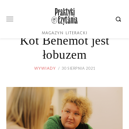
MAGAZYN LITERACKI
Kot Behemot jest
łobuzem
POSTED
30 SIERPNIA 2021
31
WYWIADY
ON
SIERPNIA
2021