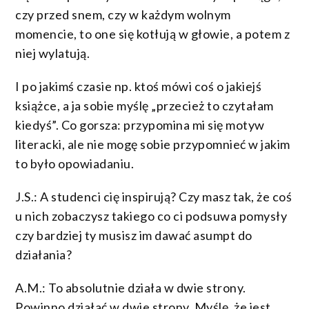
czy przed snem, czy w każdym wolnym
momencie, to one się kotłują w głowie, a potem z
niej wylatują.
I po jakimś czasie np. ktoś mówi coś o jakiejś
książce, a ja sobie myślę „przecież to czytałam
kiedyś”. Co gorsza: przypomina mi się motyw
literacki, ale nie mogę sobie przypomnieć w jakim
to było opowiadaniu.
J.S.: A studenci cię inspirują? Czy masz tak, że coś
u nich zobaczysz takiego co ci podsuwa pomysły
czy bardziej ty musisz im dawać asumpt do
działania?
A.M.: To absolutnie działa w dwie strony.
Powinno działać w dwie strony. Myślę, że jest