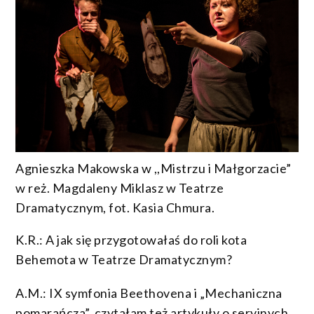
Agnieszka Makowska w ,,Mistrzu i Małgorzacie”
w reż. Magdaleny Miklasz w Teatrze
Dramatycznym, fot. Kasia Chmura.
K.R.: A jak się przygotowałaś do roli kota
Behemota w Teatrze Dramatycznym?
A.M.: IX symfonia Beethovena i „Mechaniczna
pomarańcza”, czytałam też artykuły o seryjnych