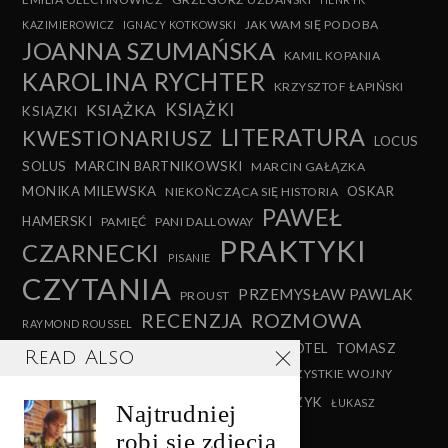
JAK WAM SIĘ PODOBA
KAZIMIEROWICZ
IGNACY KOTKOWSKI
JOANNA SZUMAŃSKA
KAMIL KOPANIA
KAROLINA RYCHTER
KRZYSZTOF ŁAPIŃSKI
KSIĄŻKI
KSIĄŻKA
KSIĄZKI
LITERATURA
KWESTIONARIUSZ
LOCUS
SOLUS
MARCIN BARTNIKOWSKI
MARCIN GAŁĄZKA
MONIKA MILEWSKA
OSKAR
NIEKOŃCZĄCA SIĘ HISTORIA
PAWEŁ
HAMERSKI
PAMIĘĆ
PANI DALLOWAY
PRAKTYKI
CZARNECKI
PISANIE
CZYTANIA
PRZEMYSŁAW PAWLAK
PROUST
RECENZJA
ROZMOWA
RAYMOND ROUSSEL
TEATR
TEATR MALABAR HOTEL
TOMASZ
SHAKESPEARE
Read Also
SZERSZEŃ
VIRGINIA WOOLF
WSZYSTKIE WOJNY
WITKACY
WYWIAD
XAWERY STAŃCZYK
ŚWIATA
ŁUKASZ
Najtrudniej
LEWANDOWSKI
robi się zdjęcia