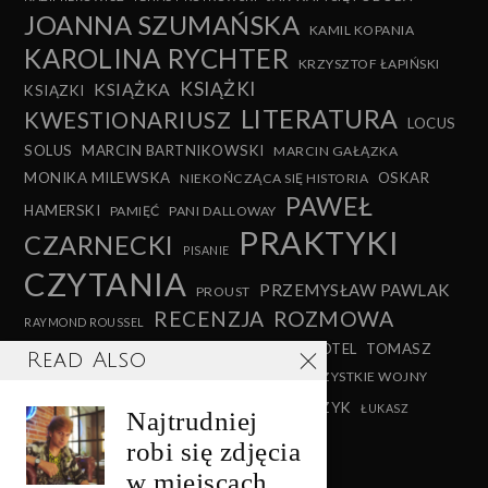
JOANNA SZUMAŃSKA
KAMIL KOPANIA
KAROLINA RYCHTER
KRZYSZTOF ŁAPIŃSKI
KSIĄŻKI
KSIĄŻKA
KSIĄZKI
LITERATURA
KWESTIONARIUSZ
LOCUS
SOLUS
MARCIN BARTNIKOWSKI
MARCIN GAŁĄZKA
MONIKA MILEWSKA
OSKAR
NIEKOŃCZĄCA SIĘ HISTORIA
PAWEŁ
HAMERSKI
PAMIĘĆ
PANI DALLOWAY
PRAKTYKI
CZARNECKI
PISANIE
CZYTANIA
PRZEMYSŁAW PAWLAK
PROUST
RECENZJA
ROZMOWA
RAYMOND ROUSSEL
TEATR
TEATR MALABAR HOTEL
TOMASZ
SHAKESPEARE
Read Also
SZERSZEŃ
VIRGINIA WOOLF
WSZYSTKIE WOJNY
WITKACY
WYWIAD
XAWERY STAŃCZYK
ŚWIATA
ŁUKASZ
Najtrudniej
LEWANDOWSKI
robi się zdjęcia
w miejscach