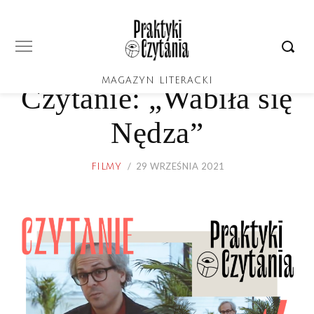
MAGAZYN LITERACKI
Czytanie: „Wabiła się
Nędza”
POSTED
29 WRZEŚNIA 2021
29
FILMY
ON
WRZEŚNIA
2021