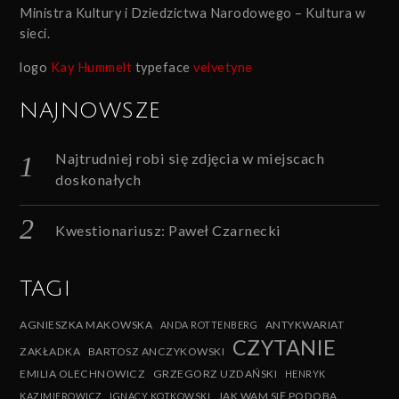
Ministra Kultury i Dziedzictwa Narodowego – Kultura w
sieci.
logo
Kay Hummelt
typeface
velvetyne
NAJNOWSZE
Najtrudniej robi się zdjęcia w miejscach
doskonałych
Kwestionariusz: Paweł Czarnecki
TAGI
AGNIESZKA MAKOWSKA
ANTYKWARIAT
ANDA ROTTENBERG
CZYTANIE
ZAKŁADKA
BARTOSZ ANCZYKOWSKI
EMILIA OLECHNOWICZ
GRZEGORZ UZDAŃSKI
HENRYK
JAK WAM SIĘ PODOBA
KAZIMIEROWICZ
IGNACY KOTKOWSKI